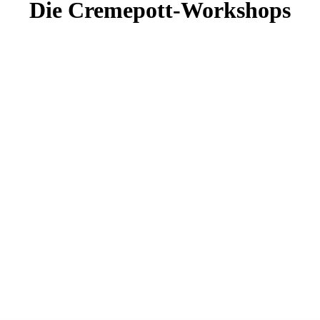
Die Cremepott-Workshops
Hochzeitsseifen Workshop
Dieses Gastgeschenk beflügelt die Sinne und
verbindet.
Diese persönliche Note kommt an. Mit der von
Ihnen selbst hergestellten Hochzeitsseife zeigen
Sie Ihren Gästen Ihre Wertschätzung.
Erfahren Sie mehr über unsere
Hochzeitsseife