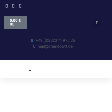
0,00
€
0
+49 (0)2823 41975 85
mail@cremepott.de