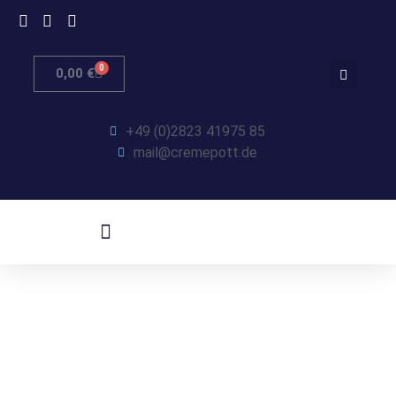
0
0,00
€
+49 (0)2823 41975 85
mail@cremepott.de