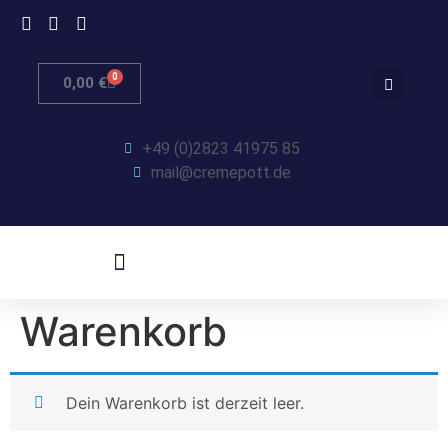
0
0,00
€
+49 (0)2823 41975 85
mail@cremepott.de
Warenkorb
Dein Warenkorb ist derzeit leer.