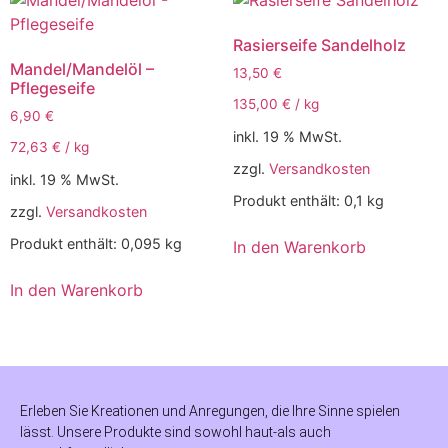
Rasierseife Sandelholz
Mandel/Mandelöl –
13,50
€
Pflegeseife
135,00
€
/
kg
6,90
€
inkl. 19 % MwSt.
72,63
€
/
kg
zzgl.
Versandkosten
inkl. 19 % MwSt.
Produkt enthält: 0,1
kg
zzgl.
Versandkosten
Produkt enthält: 0,095
kg
In den Warenkorb
In den Warenkorb
Erleben Sie Kreationen und Anregungen, die Ihre Sinne spielen
lässt. Unsere Produkte sind sowohl haut-als auch