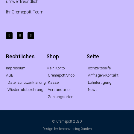
umweltfreundlich.
Ihr Cremepott-Team!
Rechtliches
Shop
Seite
Impressum
Mein Konto
Hochzeitsseife
AGB
Cremepott Shop
Anfragen/Kontakt
Datenschutzerklärung
Kasse
Lohnfertigung
Wiederrufsbelehrung
Versandarten
News
Zahlungsarten
© Cremepott 2020
Design by be-convincing Xanten