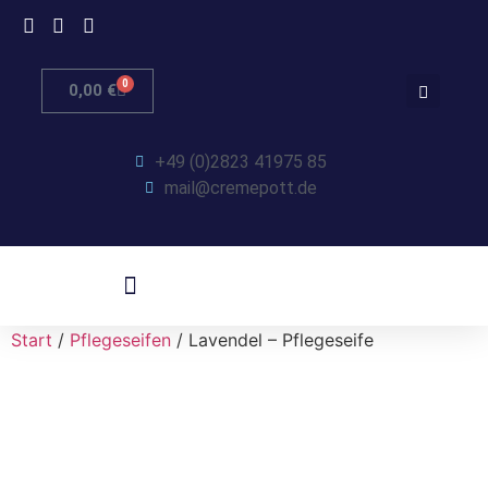
0
0,00
€
+49 (0)2823 41975 85
mail@cremepott.de
Start
/
Pflegeseifen
/ Lavendel – Pflegeseife