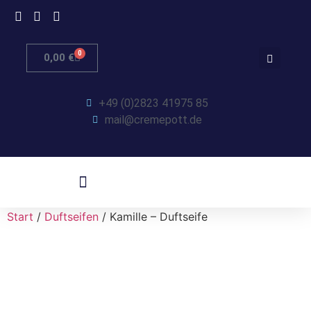
0
0,00
€
+49 (0)2823 41975 85
mail@cremepott.de
Start
/
Duftseifen
/ Kamille – Duftseife